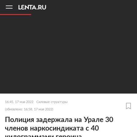
11
A
16:45, 17 мая 2022
Силовые структуры
(обновлено: 16:58, 17 мая 2022)
Полиция задержала на Урале 30
членов наркосиндиката с 40
килограммами героина