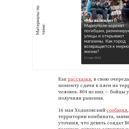
М
а
т
р
и
а
л
ы
п
о
т
е
м
е
«Мы выжили»
В
е
:
Мариуполе хоронят
погибших, разминиру
улицы и открывают
магазины. Как город
возвращается к мирн
жизни?
15 мая 2022
Как
рассказал
, в свою очере
моменту сдачи в плен на тер
человек. 804 из них — бойцы 
получили ранения.
16 мая Ходаковский
сообщил
территории комбината, заяви
уточнил, что девять солдат 