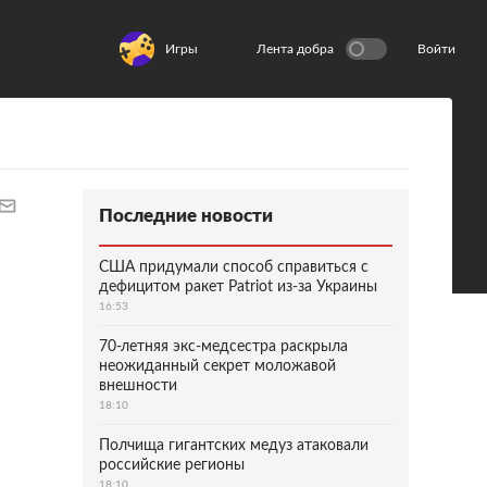
Игры
Лента добра
Войти
Последние новости
США придумали способ справиться с
дефицитом ракет Patriot из-за Украины
16:53
70-летняя экс-медсестра раскрыла
неожиданный секрет моложавой
внешности
18:10
Полчища гигантских медуз атаковали
российские регионы
18:10