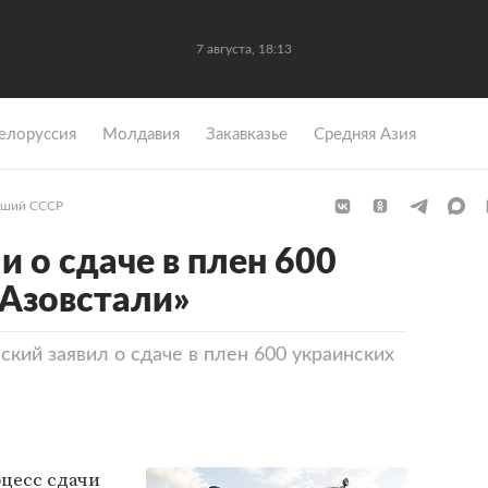
7 августа, 18:13
елоруссия
Молдавия
Закавказье
Средняя Азия
ший СССР
 о сдаче в плен 600
«Азовстали»
кий заявил о сдаче в плен 600 украинских
цесс сдачи