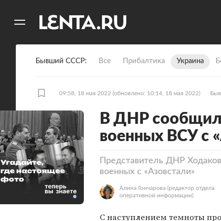
11
A
Бывший СССР
Все
Прибалтика
Украина
Б
09:58, 18 мая 2022
(обновлено: 10:14, 18 мая 2022)
Быв
В ДНР сообщили
военных ВСУ с 
Представитель ДНР Ходаковс
Угадайте,
где настоящее
военных с «Азовстали»
фото
Алина Гончарова
(редактор отдела
оперативной информации)
С наступлением темноты про