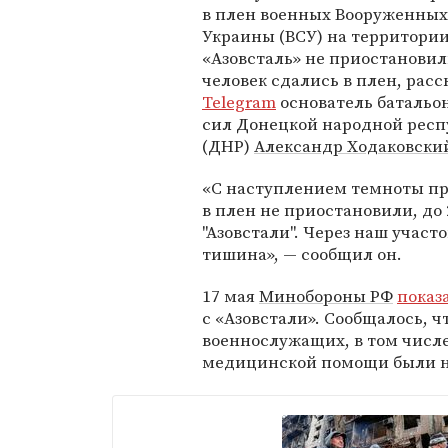
в плен военных Вооруженных
Украины (ВСУ) на территори
«Азовсталь» не приостановил
человек сдались в плен, расс
Telegram
основатель батальон
сил Донецкой народной рес
(ДНР)
Александр Ходаковски
«С наступлением темноты пр
в плен не приостановили, до
"Азовстали". Через наш участ
тишина», — сообщил он.
17 мая
Минобороны РФ
показ
с «Азовстали». Сообщалось, ч
военнослужащих, в том числ
медицинской помощи были н