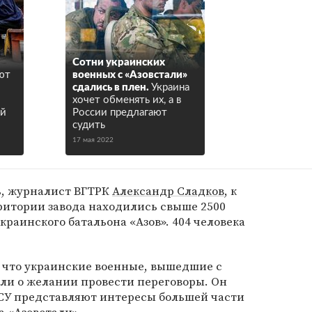
Сотни украинских
ют
военных с «Азовстали»
сдались в плен.
Украина
хочет обменять их, а в
ой
России предлагают
судить
17 мая 2022
дь, журналист ВГТРК
Александр Сладков
, к
ритории завода находились свыше 2500
украинского батальона «Азов». 404 человека
, что украинские военные, вышедшие с
ли о желании провести переговоры. Он
ВСУ представляют интересы большей части