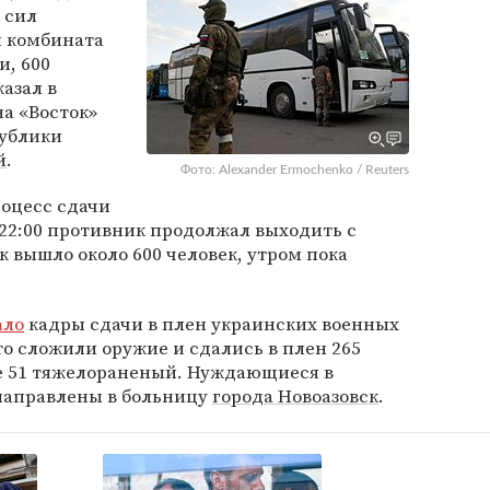
 сил
и комбината
и, 600
казал в
а «Восток»
публики
й
.
Фото: Alexander Ermochenko / Reuters
оцесс сдачи
 22:00 противник продолжал выходить с
ок вышло около 600 человек, утром пока
ало
кадры сдачи в плен украинских военных
то сложили оружие и сдались в плен 265
е 51 тяжелораненый. Нуждающиеся в
аправлены в больницу
города Новоазовск
.