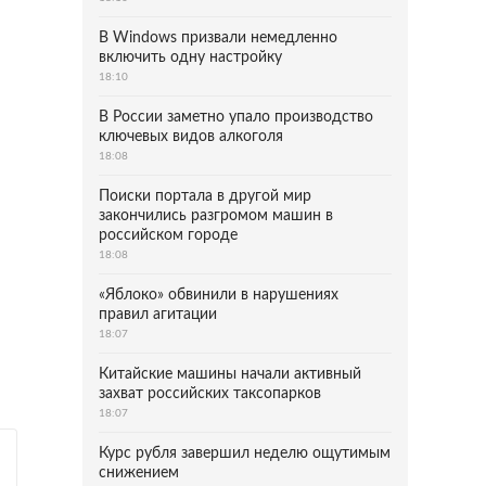
В Windows призвали немедленно
включить одну настройку
18:10
В России заметно упало производство
ключевых видов алкоголя
18:08
Поиски портала в другой мир
закончились разгромом машин в
российском городе
18:08
«Яблоко» обвинили в нарушениях
правил агитации
18:07
Китайские машины начали активный
захват российских таксопарков
18:07
Курс рубля завершил неделю ощутимым
снижением