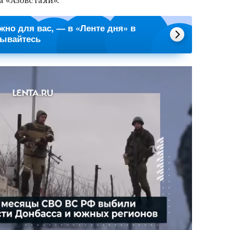
а «Азовстали».
ажно для вас, — в «Ленте дня» в
сывайтесь