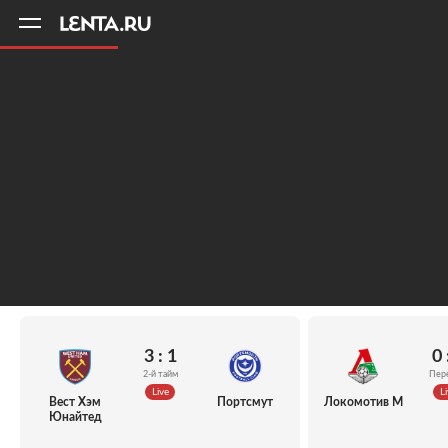
11
A
3 : 1
0 
2-й тайм
Пер
Live
Li
Вест Хэм
Портсмут
Локомотив М
Юнайтед