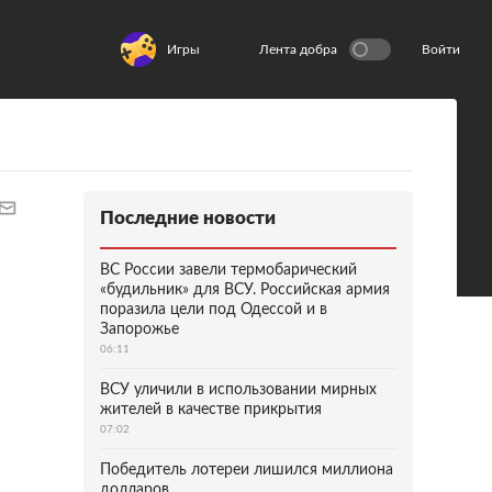
Игры
Лента добра
Войти
Последние новости
ВС России завели термобарический
«будильник» для ВСУ. Российская армия
поразила цели под Одессой и в
Запорожье
06:11
ВСУ уличили в использовании мирных
жителей в качестве прикрытия
07:02
Победитель лотереи лишился миллиона
долларов