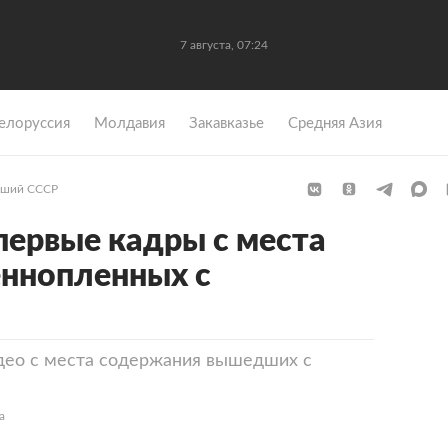
7 августа, 07:24
елоруссия
Молдавия
Закавказье
Средняя Азия
ший СССР
ервые кадры с места
еннопленных с
део с места содержания вышедших с
а