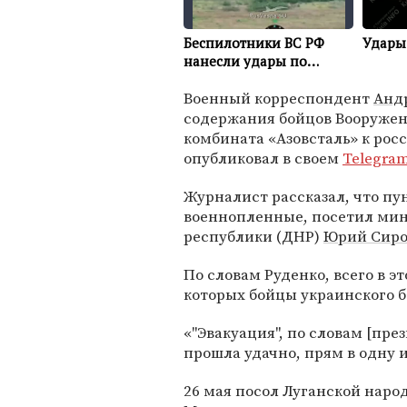
Военный корреспондент
Анд
содержания бойцов Вооружен
комбината «Азовсталь» к рос
опубликовал в своем
Telegra
Журналист рассказал, что пу
военнопленные, посетил ми
республики (ДНР)
Юрий Сиро
По словам Руденко, всего в э
которых бойцы украинского б
«"Эвакуация", по словам [пр
прошла удачно, прям в одну и
26 мая посол Луганской наро