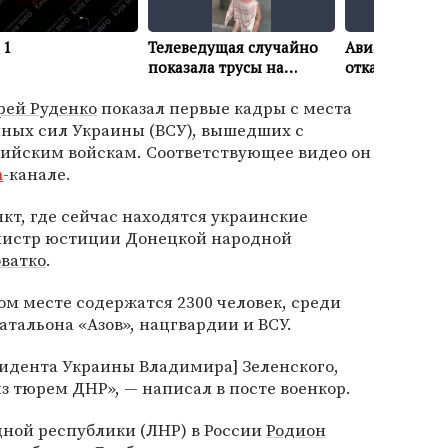
рей Руденко
показал первые кадры с места
ных сил Украины (ВСУ), вышедших с
сийским войскам. Соответствующее видео он
m
-канале.
нкт, где сейчас находятся украинские
нистр юстиции Донецкой народной
ватко
.
том месте содержатся 2300 человек, среди
атальона «Азов», нацгвардии и ВСУ.
езидента Украины Владимира] Зеленского,
з тюрем ДНР», — написал в посте военкор.
дной республики (ЛНР) в России
Родион