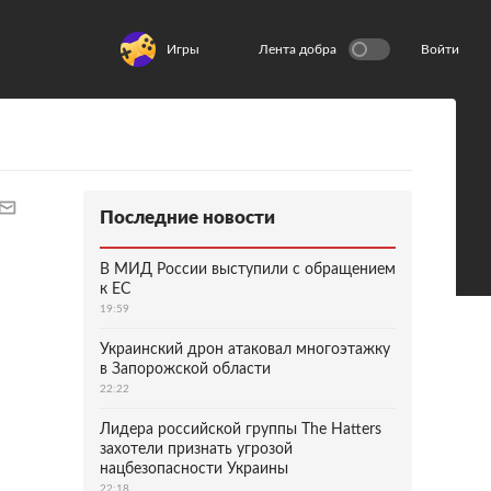
Игры
Лента добра
Войти
Последние новости
В МИД России выступили с обращением
к ЕС
19:59
Украинский дрон атаковал многоэтажку
в Запорожской области
22:22
Лидера российской группы The Hatters
захотели признать угрозой
нацбезопасности Украины
22:18