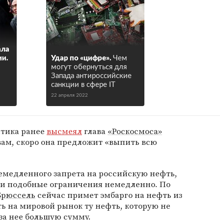
ала
ии.
Удар по «цифре».
Чем
могут обернуться для
и
Запада антироссийские
санкции в сфере IТ
22 апреля 2022
итика ранее
высмеял
глава
«Роскосмоса»
овам, скоро она предложит «выпить всю
емедленного запрета на российскую нефть,
сти подобные ограничения немедленно. По
Брюссель
сейчас примет эмбарго на нефть из
ь на мировой рынок ту нефть, которую не
 за нее большую сумму.