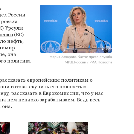
ь
ел России
ровала
К) Урсулы
осоюз
(ЕС)
ую нефть,
димир
ше, она
Мария Захарова. Фото: пресс-служба
ого политика
МИД России / РИА Новости
 рассказать европейским политикам о
о они готовы скупить его полностью.
еру, рассказать в Еврокомиссии, что у нас
 на нем неплохо зарабатываем. Ведь весь
 она.