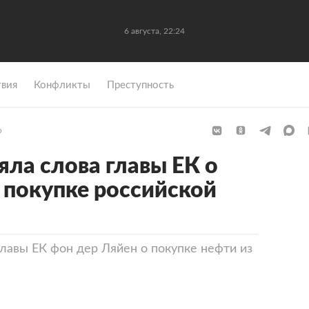
6 августа, 22:24
вия
Конфликты
Преступность
р
яла слова главы ЕК о
покупке российской
главы ЕК фон дер Ляйен о покупке нефти из