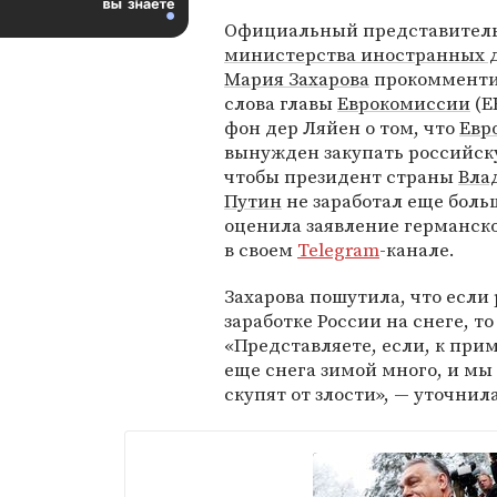
Официальный представител
министерства иностранных д
Мария Захарова
прокомменти
слова главы
Еврокомиссии
(Е
фон дер Ляйен о том, что
Евр
вынужден закупать российск
чтобы президент страны
Вла
Путин
не заработал еще боль
оценила заявление германск
в своем
Telegram
-канале.
Захарова пошутила, что если
заработке России на снеге, т
«Представляете, если, к прим
еще снега зимой много, и мы
скупят от злости», — уточнила