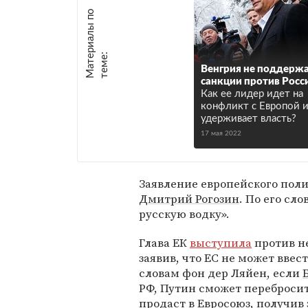
М
а
т
р
и
а
л
ы
п
о
т
е
м
е
е
:
Венгрия не поддерж
санкции против Росс
Как ее лидер идет на
конфликт с Европой 
удерживает власть?
17 мая 2022
Заявление европейского пол
Дмитрий Рогозин
. По его сл
русскую водку».
Глава ЕК
выступила
против н
заявив, что ЕС не может вве
словам фон дер Ляйен, если
РФ, Путин сможет перебросит
продаст в Евросоюз, получив