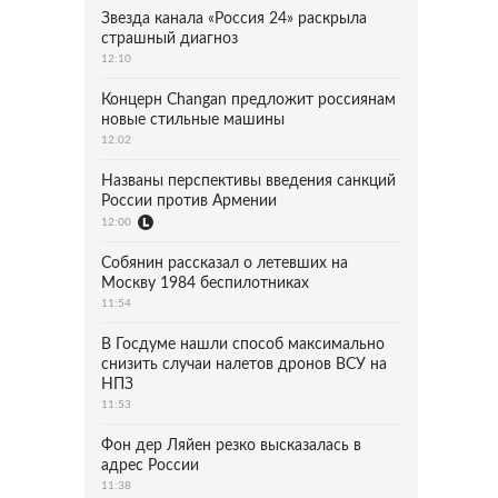
Звезда канала «Россия 24» раскрыла
страшный диагноз
12:10
Концерн Changan предложит россиянам
новые стильные машины
12:02
Названы перспективы введения санкций
России против Армении
12:00
Собянин рассказал о летевших на
Москву 1984 беспилотниках
11:54
В Госдуме нашли способ максимально
снизить случаи налетов дронов ВСУ на
НПЗ
11:53
Фон дер Ляйен резко высказалась в
адрес России
11:38