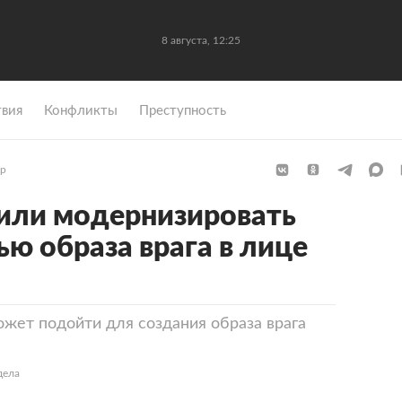
8 августа, 12:25
вия
Конфликты
Преступность
р
или модернизировать
ю образа врага в лице
ожет подойти для создания образа врага
дела