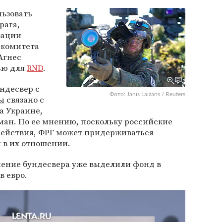
льзовать
рага,
зации
 комитета
Агнес
ью для
RND
.
ндесвер с
Фото: Janis Laizans / Reuters
ы
связано с
а Украине,
н. По ее мнению, поскольку российские
действия, ФРГ может придерживаться
 в их отношении.
ление бундесвера уже выделили фонд в
в евро.