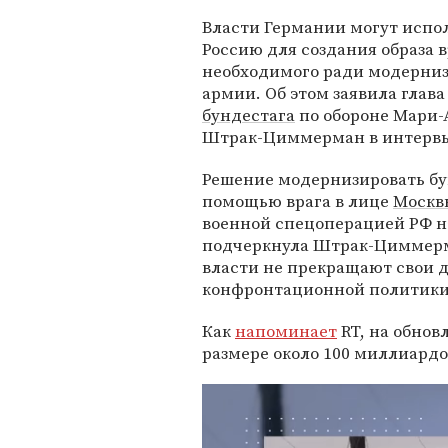
Власти Германии могут испо
Россию для создания образа в
необходимого ради модерни
армии. Об этом заявила глава
бундестага
по обороне Мари-
Штрак-Циммерман в интерв
Решение модернизировать бу
помощью врага в лице
Москв
военной спецоперацией РФ н
подчеркнула Штрак-Циммерма
власти не прекращают свои 
конфронтационной политики
Как
напоминает
RT, на обнов
размере около 100 миллиардо