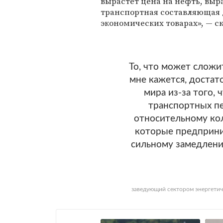
вырастет цена на нефть, выра
транспортная составляющая д
экономических товарах», — ск
То, что может сложит
мне кажется, достат
мира из-за того, 
транспортных пе
относительному кол
которые предприним
сильному замедлени
заведующий сектором энергетич