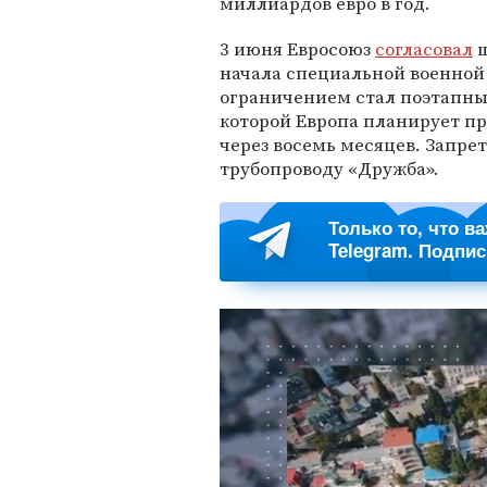
миллиардов евро в год.
3 июня Евросоюз
согласовал
ш
начала специальной военной
ограничением стал поэтапный
которой Европа планирует пр
через восемь месяцев. Запрет
трубопроводу «Дружба».
Только то, что в
Telegram. Подпи