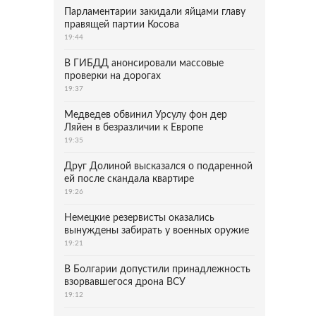
Парламентарии закидали яйцами главу
правящей партии Косова
19:44
В ГИБДД анонсировали массовые
проверки на дорогах
19:37
Медведев обвинил Урсулу фон дер
Ляйен в безразличии к Европе
19:35
Друг Долиной высказался о подаренной
ей после скандала квартире
19:26
Немецкие резервисты оказались
вынуждены забирать у военных оружие
19:21
В Болгарии допустили принадлежность
взорвавшегося дрона ВСУ
19:12