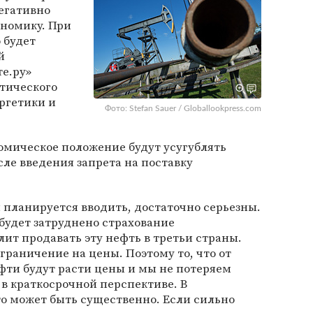
егативно
ономику. При
 будет
й
те.ру»
тического
ргетики и
Фото: Stefan Sauer / Globallookpress.com
омическое положение будут усугублять
ле введения запрета на поставку
и планируется вводить, достаточно серьезны.
 будет затруднено страхование
лит продавать эту нефть в третьи страны.
граничение на цены. Поэтому то, что от
ти будут расти цены и мы не потеряем
 в краткосрочной перспективе. В
о может быть существенно. Если сильно