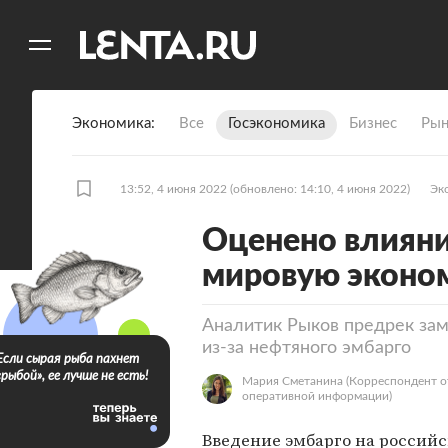
11
A
Экономика
Все
Госэкономика
Бизнес
Рын
13:52, 4 июня 2022
(обновлено: 14:10, 4 июня 2022)
Эк
Оценено влияни
мировую эконо
Аналитик Рыков предрек зам
из-за нефтяного эмбарго
Если сырая рыба пахнет
«рыбой», ее лучше не есть!
Мария Сметанина
(Корреспондент о
оперативной информации)
Введение эмбарго на россий