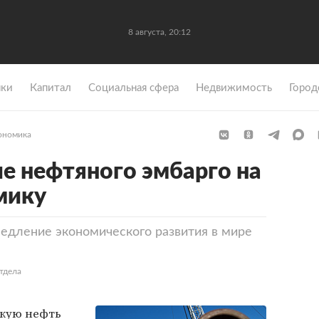
8 августа, 20:12
ки
Капитал
Социальная сфера
Недвижимость
Город
ономика
е нефтяного эмбарго на
мику
едление экономического развития в мире
тдела
скую нефть