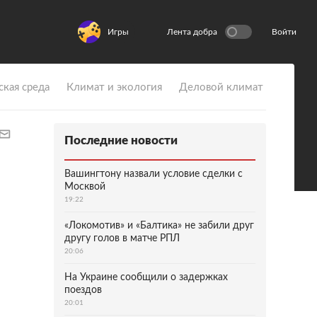
Игры
Лента добра
Войти
ская среда
Климат и экология
Деловой климат
Последние новости
Вашингтону назвали условие сделки с
Москвой
19:22
«Локомотив» и «Балтика» не забили друг
другу голов в матче РПЛ
20:06
На Украине сообщили о задержках
поездов
20:01