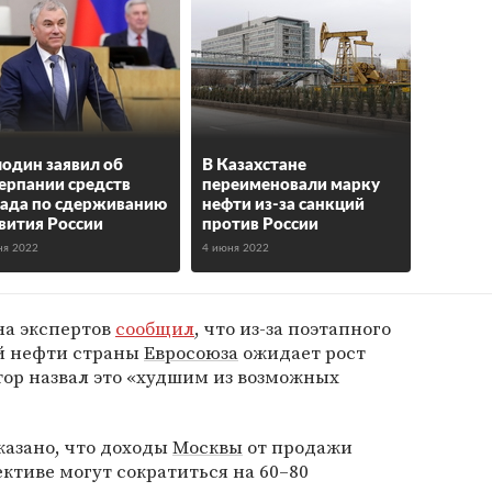
один заявил об
В Казахстане
ерпании средств
переименовали марку
ада по сдерживанию
нефти из-за санкций
вития России
против России
ня 2022
4 июня 2022
 на экспертов
сообщил
, что из-за поэтапного
ой нефти страны
Евросоюза
ожидает рост
ор назвал это «худшим из возможных
казано, что доходы
Москвы
от продажи
ктиве могут сократиться на 60–80