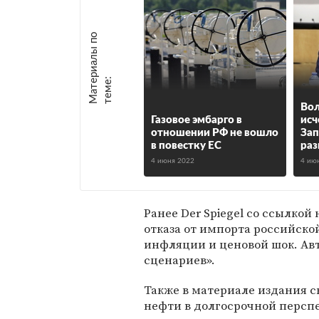
М
а
т
р
и
а
л
ы
п
о
т
е
м
е
е
:
Вол
Газовое эмбарго в
исч
отношении РФ не вошло
Зап
в повестку ЕС
раз
4 июня 2022
4 ию
Ранее Der Spiegel со ссылкой
отказа от импорта российск
инфляции и ценовой шок. Авт
сценариев».
Также в материале издания с
нефти в долгосрочной перспе