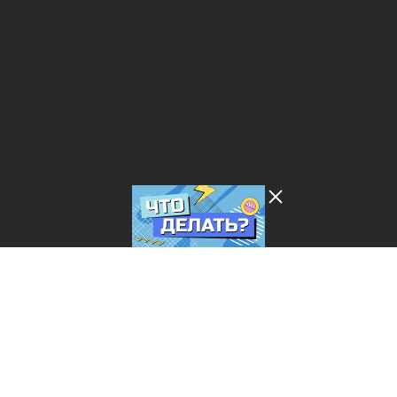
Лента добра
деактивирована. Добро
пожаловать в реальный
мир.
Что делать?