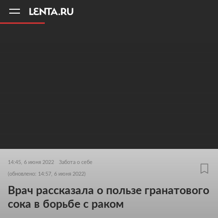
11
A
14:45, 6 июня 2022
Забота о себе
(обновлено: 14:57, 6 июня 2022)
Врач рассказала о пользе гранатового
сока в борьбе с раком