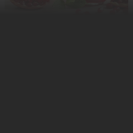
Врач-нефролог Ольга Бердникова
рассказала о пользе гранатового сока в
борьбе с раком, а также развеяла связанный
с ним популярный миф. Этой информацией
она
поделилась
с изданием «Доктор
Питер».
Бердникова рассказала, что гранат полезен
в борьбе с онкологическими болезнями, так
как способствует гибели раковых клеток.
«Свойства гранатового сока в отношении
борьбы с онкологическими патологиями
связаны с эллаговой кислотой. Эта кислота
препятствует делению раковых клеток в