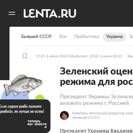
11
A
Бывший СССР
Все
Прибалтика
Украина
Б
17:25, 6 июня 2022
(обновлено: 19:08, 6 июня 2022)
Бы
Зеленский оцен
режима для рос
Президент Украины Зеленск
визового режима с Россией
Если сырая рыба пахнет
«рыбой», ее лучше не есть!
Алевтина Запольская
(редактор отд
«Бывший СССР»)
Президент
Украины
Владими