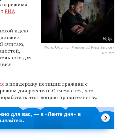
ого режима
ет
РИА
плохой идею
едложил
«Я считаю,
Фото: Ukrainian Presidential Press Service /
жностей,
Reuters
тельного для
бавил
ся
в поддержку петиции граждан с
режим для россиян. Отмечается, что
оработать этот вопрос правительству.
ажно для вас, — в «Ленте дня» в
сывайтесь