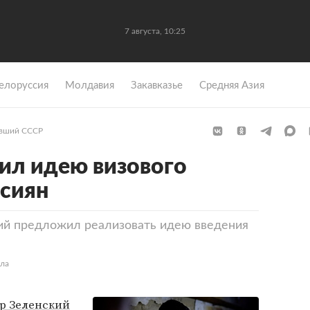
7 августа, 10:25
елоруссия
Молдавия
Закавказье
Средняя Азия
вший СССР
ил идею визового
сиян
ий предложил реализовать идею введения
ела
р Зеленский