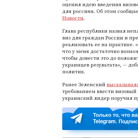
оценил идею введения визов
для россиян. Об этом сообща
Новости
.
Глава республики назвал не
виз для граждан
России
и пр
реализовать ее на практике. 
что у меня достаточно возмо
чтобы довести это до положи
украинцев результата», — до
политик.
Ранее Зеленский
высказывал
требованием ввести визовый 
украинский лидер поручил пр
Только то, что в
Telegram. Подпи