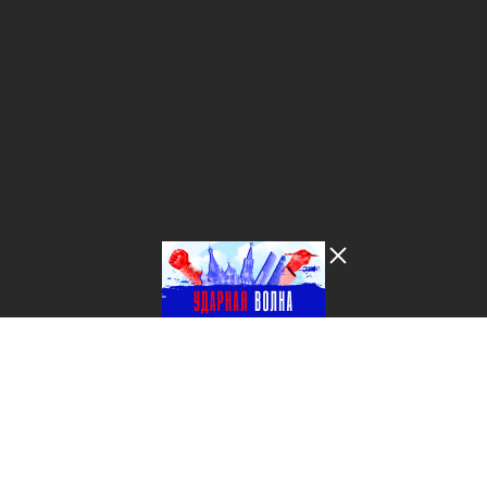
Лента добра
деактивирована. Добро
пожаловать в реальный
мир.
Ударная волна