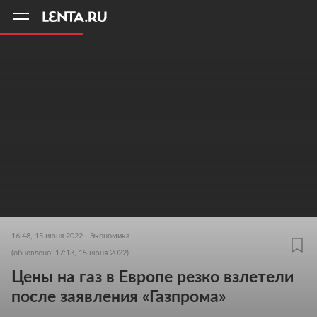
11
A
16:48, 15 июня 2022
Экономика
(обновлено: 17:13, 15 июня 2022)
Цены на газ в Европе резко взлетели
после заявления «Газпрома»