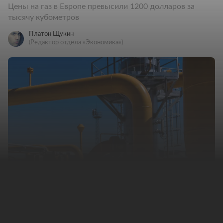
Цены на газ в Европе превысили 1200 долларов за
тысячу кубометров
Платон Щукин
(Редактор отдела «Экономика»)