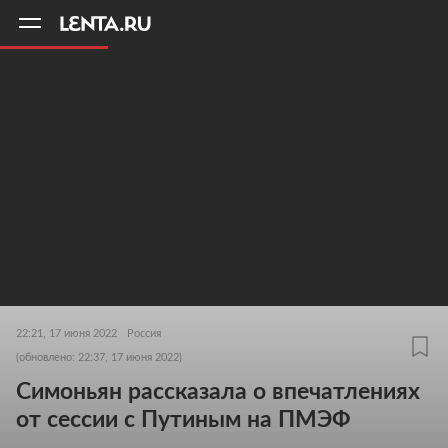
11
A
22:21, 17 июня 2022
Россия
(обновлено: 22:37, 17 июня 2022)
Симоньян рассказала о впечатлениях
от сессии с Путиным на ПМЭФ