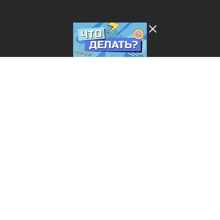
Лента добра
деактивирована. Добро
пожаловать в реальный
мир.
Что делать?