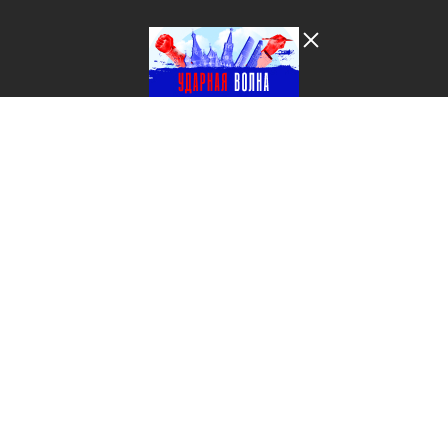
Лента добра
деактивирована. Добро
пожаловать в реальный
мир.
Ударная волна