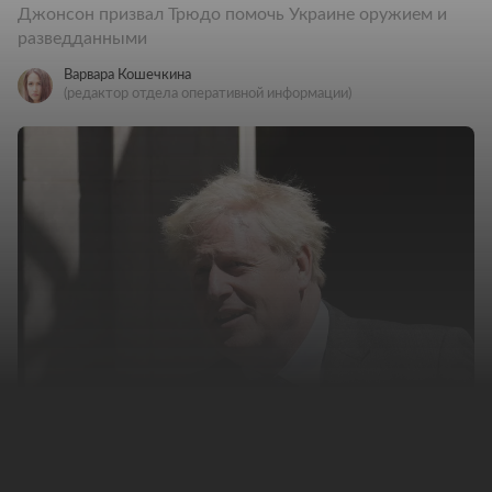
Джонсон призвал Трюдо помочь Украине оружием и
разведданными
Варвара Кошечкина
(редактор отдела оперативной информации)