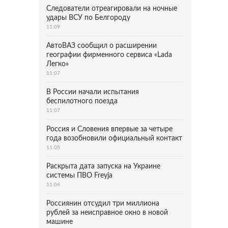
Следователи отреагировали на ночные
удары ВСУ по Белгороду
11:09
АвтоВАЗ сообщил о расширении
географии фирменного сервиса «Lada
Легко»
11:07
В России начали испытания
беспилотного поезда
11:07
Россия и Словения впервые за четыре
года возобновили официальный контакт
11:05
Раскрыта дата запуска на Украине
системы ПВО Freyja
11:04
Россиянин отсудил три миллиона
рублей за неисправное окно в новой
машине