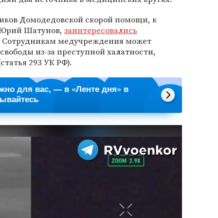
иков Домодедовской скорой помощи, к
 Юрий Шатунов,
заинтересовались
. Сотрудникам медучреждения может
 свободы из-за преступной халатности,
татья 293 УК РФ).
ажно для вас, — в «Ленте дня» в
сывайтесь