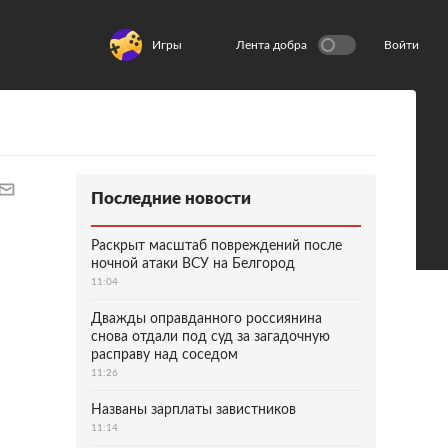
Игры
Лента добра
Войти
Последние новости
Раскрыт масштаб повреждений после
ночной атаки ВСУ на Белгород
11:04
Дважды оправданного россиянина
снова отдали под суд за загадочную
расправу над соседом
11:26
Названы зарплаты завистников
11:14