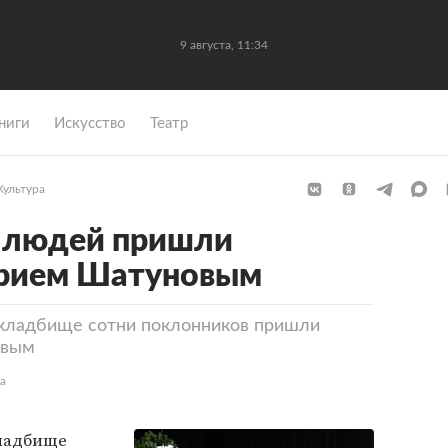
9 августа, 11:34
ниги
Искусство
Театр
Культура
и людей пришли
Юрием Шатуновым
 кладбище сотни поклонников пришли
овым
а
кладбище