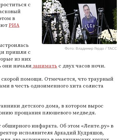
роститься с
асковый
 этом в
щают
РИА
ыстроилась
Фото: Владимир Гердо / ТАСС
ди пришли с
торые из них
ь они начали
занимать
с двух часов ночи.
 скорой помощи. Отмечается, что траурный
ами в честь одноименного хита солиста
танники детского дома, в котором вырос
монию прощания плюшевого медведя.
 обширного инфаркта. Об этом «Ленте.ру» в
иректор исполнителя
Аркадий Кудряшов
,
ли два источника в медицинских кругах.