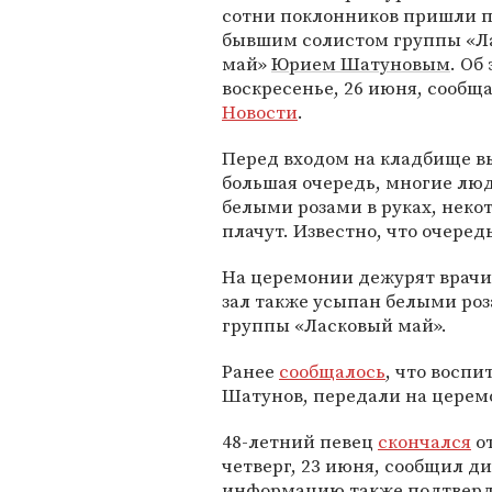
сотни поклонников пришли п
бывшим солистом группы «Л
май»
Юрием Шатуновым
. Об
воскресенье, 26 июня, сооб
Новости
.
Перед входом на кладбище в
большая очередь, многие лю
белыми розами в руках, неко
плачут. Известно, что очеред
На церемонии дежурят врачи
зал также усыпан белыми роз
группы «Ласковый май».
Ранее
сообщалось
, что воспи
Шатунов, передали на цере
48-летний певец
скончался
от
четверг, 23 июня, сообщил д
информацию также подтверди