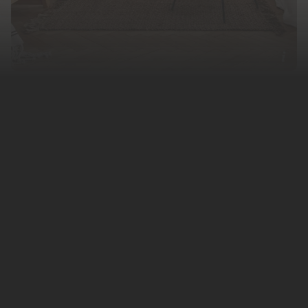
С начала 2022 года аренда жилья в
Москве
резко подешевела — из-за значительно
упавшего спроса собственники начали
делать скидки. Об этом эксперты
недвижимости сообщили
РИА Новости
.
В июне предложение на рынке
долгосрочной аренды в столице в пять раз
превысило спрос. С начала года доступных
для съема квартир стало на 80 процентов
больше. Часть предложения составляет
недвижимость, которую не удалось
продать, а некоторые объекты
одновременно выставлены на продажу и