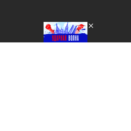
Лента добра
деактивирована. Добро
пожаловать в реальный
мир.
Ударная волна