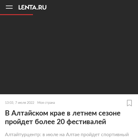
11
A
13:03, 7 июля 2022
Моя страна
В Алтайском крае в летнем сезоне
пройдет более 20 фестивалей
Алтайтурцентр: в июле на Алтае пройдет спортивный