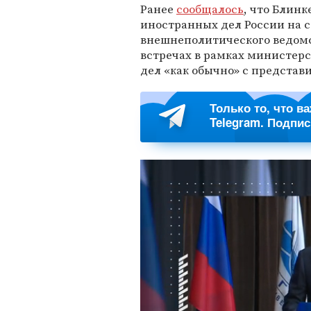
Ранее
сообщалось
, что Блин
иностранных дел России на 
внешнеполитического ведомс
встречах в рамках министерс
дел «как обычно» с предста
Только то, что в
Telegram. Подпи