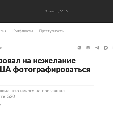
7 августа, 05:10
вия
Конфликты
Преступность
р
ровал на нежелание
США фотографироваться
явил, что никого не приглашал
ите G20
а