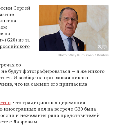
оссии
Сергей
елание
инкена
вом
в на
 (G20) из-за
российского
Фото: Willy Kurniawan / Reuters
тречах со
 не будут фотографироваться — я же никого
ться. И вообще не приглашал никого
очнив, что на саммит его пригласила
естно
, что традиционная церемония
 иностранных дел на встрече G20 была
России и нежелания ряда представителей
сте с Лавровым.