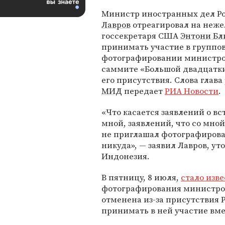
Министр иностранных дел Р
Лавров
отреагировал на неж
госсекретаря США
Энтони Бл
принимать участие в группо
фотографировании министро
саммите «Большой двадцатки»
его присутствия. Слова глава
МИД
передает
РИА Новости
.
«Что касается заявлений о вс
мной, заявлений, что со мной
не приглашал фотографирова
никуда», — заявил Лавров, ут
Индонезия.
В пятницу, 8 июля,
стало изв
фотографирования министров
отменена из-за присутствия 
принимать в ней участие вме