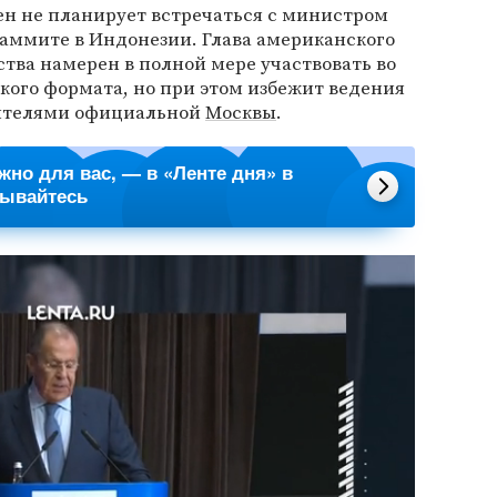
кен не планирует встречаться с министром
саммите в Индонезии. Глава американского
тва намерен в полной мере участвовать во
кого формата, но при этом избежит ведения
вителями официальной
Москвы
.
ажно для вас, — в «Ленте дня» в
сывайтесь