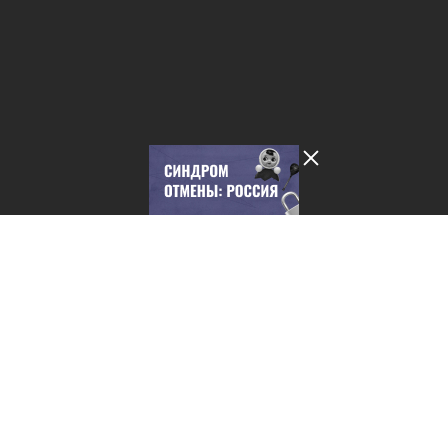
Лента добра
деактивирована. Добро
пожаловать в реальный
мир.
Синдром отмены: Россия