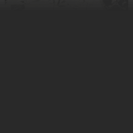
На Западе начались проблемы с поставками
вооружения Украине, считает военный
специалист
Алексей Леонков
. По его
словам, это случилось из-за того, что
военно-промышленный комплекс (ВПК)
Евросоюза
перед началом конфликта не
был готов к поставкам, а США не давали
странам возможности запустить
собственное серийное производство.
Ситуацию с поставками вооружения на
Украину специалист оценил в разговоре с
«Лентой.ру».
Украинский президент
Владимир