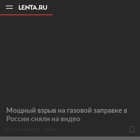
11
A
Мощный взрыв на газовой заправке в
России сняли на видео
17:11, 9 июля 2022
Россия