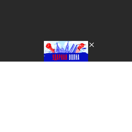
Лента добра
деактивирована. Добро
пожаловать в реальный
мир.
Ударная волна