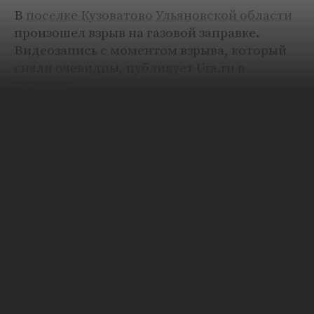
В
поселке Кузоватово
Ульяновской области
произошел взрыв на газовой заправке.
Видеозапись с моментом взрыва, который
сняли очевидцы, публикует Ura.ru в
Telegram
.
На кадрах виден густой черный дым,
который идет с заправки. За ним следует
мощный взрыв, затем образуется огромный
шар пламени и дыма.
Как сообщили в региональном главке
МЧС
России
, в результате происшествия есть
пострадавшие. Площадь пожара в
российском регионе составила 100
квадратных метров, открытое горение
ликвидировали.
Очевидец случившегося
рассказал