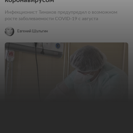
Инфекционист Тимаков предупредил о возможном
росте заболеваемости COVID-19 с августа
Евгений Шульгин