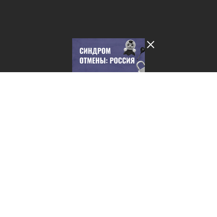
Лента добра
деактивирована. Добро
пожаловать в реальный
мир.
Синдром отмены: Россия