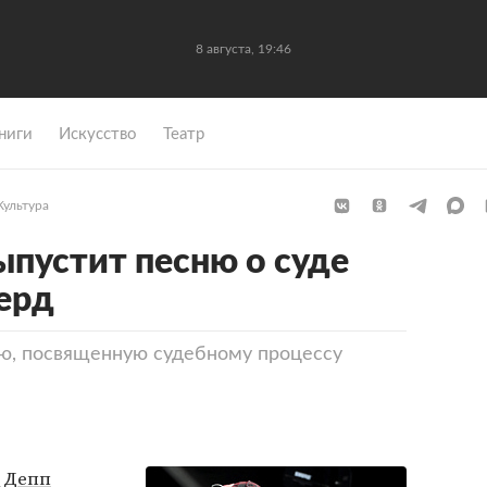
8 августа, 19:46
ниги
Искусство
Театр
Культура
пустит песню о суде
ерд
ю, посвященную судебному процессу
 Депп