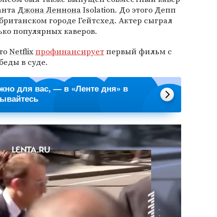
анта
Джона Леннона
Isolation. До этого Депп
 британском городе Гейтсхед. Актер сыграл
ько популярных каверов.
что
Netflix
профинансирует
первый фильм с
еды в суде.
ажно для вас, — в «Ленте дня» в
сывайтесь