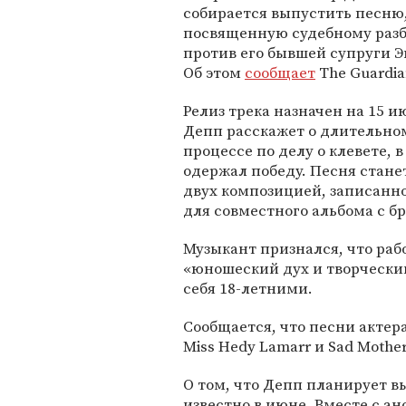
собирается выпустить песню
посвященную судебному разб
против его бывшей супруги Э
Об этом
сообщает
The Guardia
Релиз трека назначен на 15 и
Депп расскажет о длительно
процессе по делу о клевете, в
одержал победу. Песня стане
двух композицией, записанн
для совместного альбома с 
Музыкант признался, что раб
«юношеский дух и творчески
себя 18-летними.
Сообщается, что песни актера
Miss Hedy Lamarr и Sad Mother
О том, что Депп планирует в
известно в июне. Вместе с а