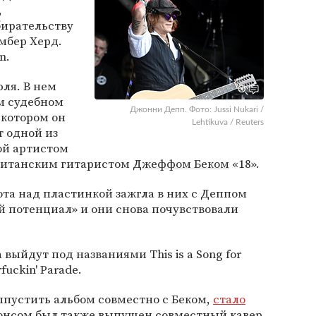
,
ирательству
мбер Херд.
n.
юля. В нем
м судебном
Джонни Депп. Фото: Jussi Nukari /
 котором он
Lehtikuva / Reuters
т одной из
ой артистом
британским гитаристом
Джеффом Беком
«18».
ота над пластинкой зажгла в них с Деппом
й потенциал» и они снова почувствовали
 выйдут под названиями This is a Song for
fuckin' Parade.
ыпустить альбом совместно с Беком,
стало
нонсом был также выпущен совместный кавер