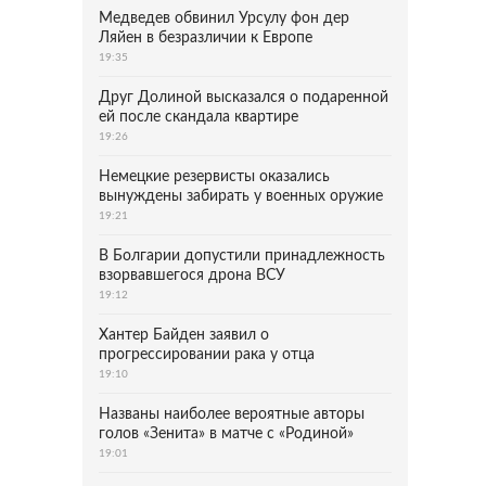
Медведев обвинил Урсулу фон дер
Ляйен в безразличии к Европе
19:35
Друг Долиной высказался о подаренной
ей после скандала квартире
19:26
Немецкие резервисты оказались
вынуждены забирать у военных оружие
19:21
В Болгарии допустили принадлежность
взорвавшегося дрона ВСУ
19:12
Хантер Байден заявил о
прогрессировании рака у отца
19:10
Названы наиболее вероятные авторы
голов «Зенита» в матче с «Родиной»
19:01