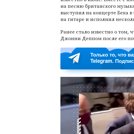
на песню британского музык
выступил на концерте Бека в
на гитаре и исполнил нескол
Ранее стало известно о том, 
Джонни Деппом после его поб
Только то, что в
Telegram. Подпи