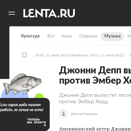
11
A
Культура
Все
Кино
Сериалы
Музыка
К
19:01, 11 июля 2022
(обновлено: 19:13, 11 июля 2022)
Джонни Депп вы
против Эмбер Х
Джонни Депп выпустит песн
против Эмбер Херд
Если сырая рыба пахнет
«рыбой», ее лучше не есть!
Дениза Мацаева
Американский актер
Джонни