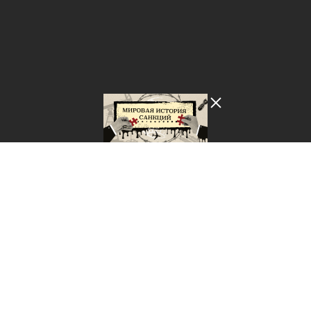
Лента добра
деактивирована. Добро
пожаловать в реальный
мир.
Мировая история санкций