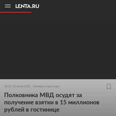
11
A
18:10, 12 июля 2022
Силовые структуры
Полковника МВД осудят за
получение взятки в 15 миллионов
рублей в гостинице