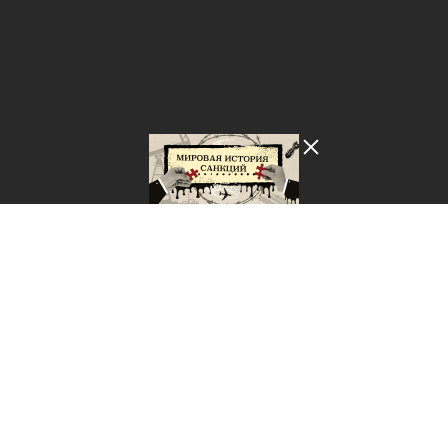
Лента добра
деактивирована. Добро
пожаловать в реальный
мир.
Мировая история санкций