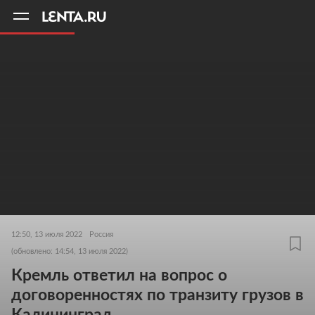
11
A
12:50, 13 июля 2022
Россия
(обновлено: 14:54, 13 июля 2022)
Кремль ответил на вопрос о
договоренностях по транзиту грузов в
Калининград