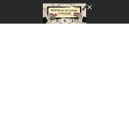
Лента добра
деактивирована. Добро
пожаловать в реальный
мир.
Мировая история санкций