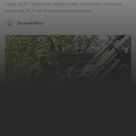
Глава ДНР Пушилин заявил о наступлении союзных
войск на ВСУ на четырех направлениях
Василий Мека