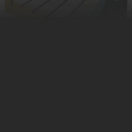
Украинский производитель титана «Вельта»
захотел ударить по экспорту этого металла
из России. В мае 2022 года компания наняла
вашингтонскую консалтинговую фирму
Yorktown Solutions, чтобы пролоббировать в
США отказ западных компаний от
российского титана,
пишет
«Коммерсантъ»
со ссылкой на данные о лоббистской
деятельности
Сената США
.
Согласно опубликованному отчету,
консультанты должны привлечь внимание к
опасности зависимости США и их
союзников от поставок титана из России, а