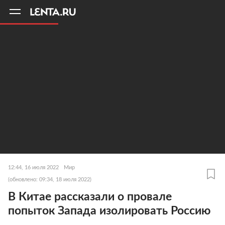
11
A
12:44, 16 июля 2022
Мир
(обновлено: 09:34, 18 июля 2022)
В Китае рассказали о провале
попыток Запада изолировать Россию