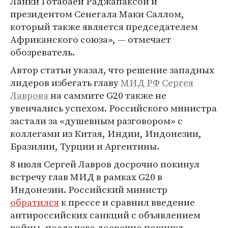
Ланки Готабаей Раджапаксой и
президентом Сенегала Маки Саллом,
который также является председателем
Африканского союза», — отмечает
обозреватель.
Автор статьи указал, что решение западных
лидеров избегать главу
МИД РФ
Сергея
Лаврова
на саммите G20 также не
увенчались успехом. Российского министра
застали за «душевным разговором» с
коллегами из Китая, Индии, Индонезии,
Бразилии, Турции и Аргентины.
8 июля Сергей Лавров досрочно покинул
встречу глав МИД в рамках G20 в
Индонезии. Российский министр
обратился
к прессе и сравнил введение
антироссийских санкций с объявлением
войны, после чего досрочно покинул