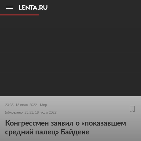
11
A
23:35, 18 июля 2022
Мир
(обновлено: 23:51, 18 июля 2022)
Конгрессмен заявил о «показавшем
средний палец» Байдене