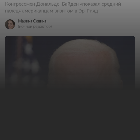
Конгрессмен Дональдс: Байден «показал средний
палец» американцам визитом в Эр-Рияд
Марина Совина
(ночной редактор)