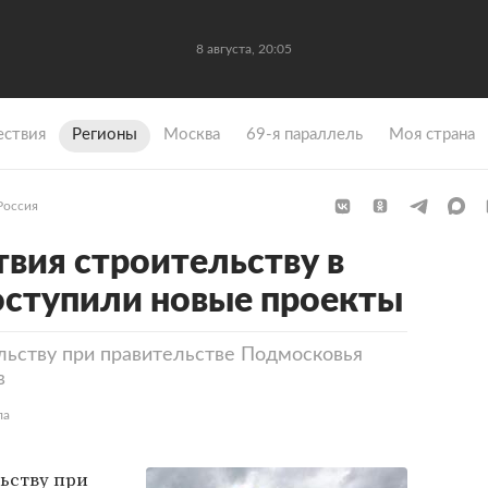
8 августа, 20:05
ствия
Регионы
Москва
69-я параллель
Моя страна
Россия
твия строительству в
оступили новые проекты
льству при правительстве Подмосковья
в
ла
ьству при