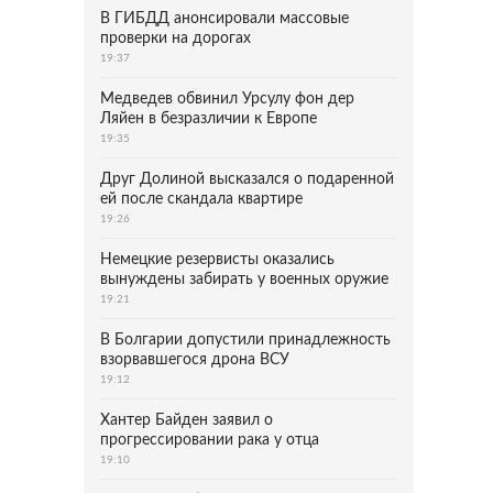
В ГИБДД анонсировали массовые
проверки на дорогах
19:37
Медведев обвинил Урсулу фон дер
Ляйен в безразличии к Европе
19:35
Друг Долиной высказался о подаренной
ей после скандала квартире
19:26
Немецкие резервисты оказались
вынуждены забирать у военных оружие
19:21
В Болгарии допустили принадлежность
взорвавшегося дрона ВСУ
19:12
Хантер Байден заявил о
прогрессировании рака у отца
19:10