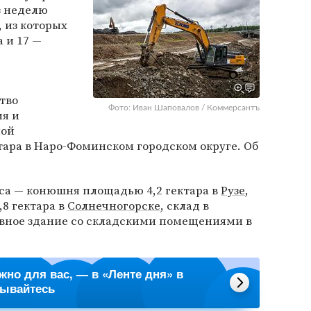
 неделю
, из которых
 и 17 —
тво
Фото: Иван Шаповалов / Коммерсантъ
ия и
ной
ктара в Наро-Фоминском городском округе. Об
са — конюшня площадью 4,2 гектара в
Рузе
,
,8 гектара в
Солнечногорске
, склад в
вное здание со складскими помещениями в
ажно для вас, — в «Ленте дня» в
сывайтесь