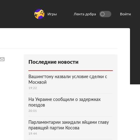
Игры
Лента добра
Войти
Последние новости
Вашингтону назвали условие сделки с
Москвой
19:22
На Украине сообщили о задержках
поездов
20:01
Парламентарии закидали яйцами главу
правящей партии Косова
19:44