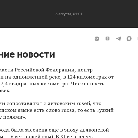
6 августа, 01:01
ние новости
ласти
Российской Федерации
, центр
н на одноименной реке, в 124 километрах от
17,4 квадратных километра. Численность
век.
и сопоставляют с литовским ruseti, что
шском языке есть слово ruosa, то есть «узкий
 полями».
ода была заселена еще в эпоху дьяконской
ы — V век нашей эры). В XI веке здесь