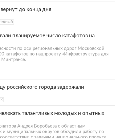
вернут до конца дня
РУДНЫЙ
вали планируемое число катафотов на
асности по оси региональных дорог Московской
0 катафотов по нацпроекту «Инфраструктура для
 Минтрансе.
у российского города задержали
СК
ивлекать талантливых молодых и опытных
рнатора Андрея Воробьева с областным
х и муниципальных округов обсудили работу по
соответствии с задачами национального проекта