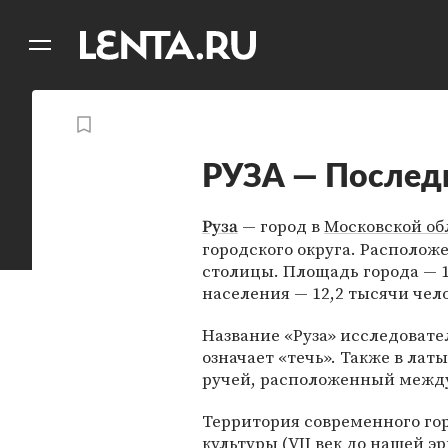
11
A
РУЗА — Послед
— город в
Московской об
Руза
городского округа. Расположе
столицы. Площадь города — 
населения — 12,2 тысячи чело
Название «Руза» исследовател
означает «течь». Также в латы
ручей, расположенный между
Территория современного гор
культуры (VII век до нашей эр