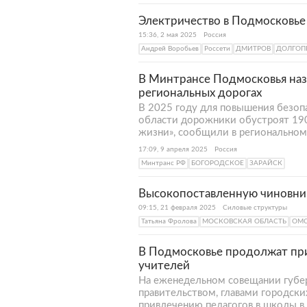
Электричество в Подмосковье 
15:36, 2 мая 2025
Россия
Андрей Воробьев
Россети
ДМИТРОВ
ДОЛГОП
В Минтрансе Подмосковья наз
региональных дорогах
В 2025 году для повышения безоп
области дорожники обустроят 190
жизни», сообщили в региональном
17:09, 9 апреля 2025
Россия
Минтранс РФ
БОГОРОДСКОЕ
ЗАРАЙСК
Высокопоставленную чиновниц
09:15, 21 февраля 2025
Силовые структуры
Татьяна Фролова
МОСКОВСКАЯ ОБЛАСТЬ
ОМ
В Подмосковье продолжат пр
учителей
На еженедельном совещании губе
правительством, главами городски
привлечению педагогов в школы в 