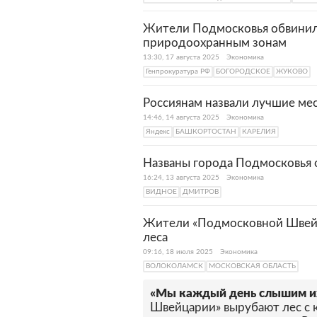
Жители Подмосковья обвинили
природоохранным зонам
13:30, 17 августа 2025
Экономика
Генпрокуратура РФ
БОГОРОДСКОЕ
ЖУКОВО
Россиянам назвали лучшие мес
14:46, 14 августа 2025
Экономика
Яндекс
БАШКОРТОСТАН
КАРЕЛИЯ
Названы города Подмосковья
16:24, 13 августа 2025
Экономика
ВИДНОЕ
ДМИТРОВ
Жители «Подмосковной Швейц
леса
09:16, 18 июля 2025
Экономика
ВОЛОКОЛАМСК
МОСКОВСКАЯ ОБЛАСТЬ
«Мы каждый день слышим и
Швейцарии» вырубают лес с