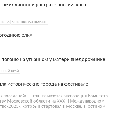
производство алкогольных напитков,
гомиллионной растрате российского
». Местный кофейный завод в 2023 году
трасли на российском рынке.
ОСКВА
МОСКОВСКАЯ ОБЛАСТЬ
вогоднюю елку
 погоню на угнанном у матери внедорожнике
РСКИЙ КРАЙ
ла исторические города на фестивале
х поселений» — так называется экспозиция Комитета
ству Московской области на XXXIII Международном
во-2025», который стартовал в Москве, в Гостином