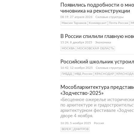
здесь работают хлебозавод, 
Появились подробности о мно
предприятие «Рузское молоко
чиновника на реконструкции
вошел в топ-4 предприятий о
08:19, 27 апреля 2026
Силовые структуры
Максим Тарханов
Коммерсант
Почта России
М
В России спилили главную но
15:24, 8 декабря 2025
Экономика
МОСКВА
МОСКОВСКАЯ ОБЛАСТЬ
Российский школьник устроил
16:42, 12 ноября 2025
Силовые структуры
ГИБДД
МВД России
КРАСНОДАР
КРАСНОДА
Мособлархитектура представи
«Зодчество-2025»
«Бесценное ожерелье исторически
по архитектуре и градостроитель
архитектурном фестивале «Зодчест
дворе 4 ноября.
16:20, 5 ноября 2025
Россия
ВЕРЕЯ
ДМИТРОВ