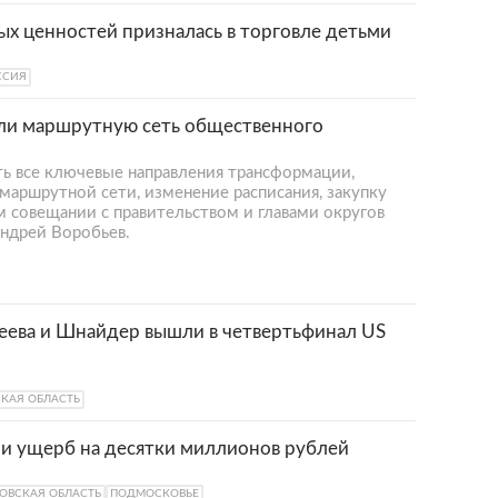
ых ценностей призналась в торговле детьми
ССИЯ
ли маршрутную сеть общественного
ь все ключевые направления трансформации,
аршрутной сети, изменение расписания, закупку
м совещании с правительством и главами округов
ндрей Воробьев.
еева и Шнайдер вышли в четвертьфинал US
КАЯ ОБЛАСТЬ
и ущерб на десятки миллионов рублей
ОВСКАЯ ОБЛАСТЬ
ПОДМОСКОВЬЕ