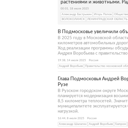
растениями и животными. Ра
00:01, 18 июля 2025
Александр Бастрыкин
Игорь Попов
Обществе
ВОЛОКОЛАМСК
ЛЕНИНГРАДСКАЯ ОБЛАСТЬ
В Подмосковье увеличили об
В 2025 году в Московской област
километров автомобильных дорог,
Ход реализации программы обсуд
Андрея Воробьева с правительств
19:38, 14 июля 2025
Россия
Андрей Воробьев
Правительство московской об
Глава Подмосковья Андрей Во
Рузе
В Рузском городском округе Моск
планируется модернизация восьми
8,5 километра теплосетей. Значит
муниципалитете эксплуатируется б
нагрузкой.
16:44, 8 июля 2025
Россия
Александр Шалагин
Андрей Воробьев
Газпром