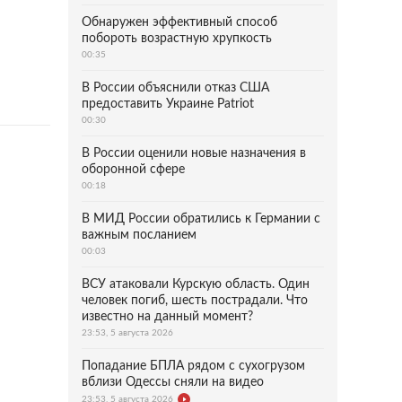
Обнаружен эффективный способ
побороть возрастную хрупкость
00:35
В России объяснили отказ США
предоставить Украине Patriot
00:30
В России оценили новые назначения в
оборонной сфере
00:18
В МИД России обратились к Германии с
важным посланием
00:03
ВСУ атаковали Курскую область. Один
человек погиб, шесть пострадали. Что
известно на данный момент?
23:53, 5 августа 2026
Попадание БПЛА рядом с сухогрузом
вблизи Одессы сняли на видео
23:53, 5 августа 2026