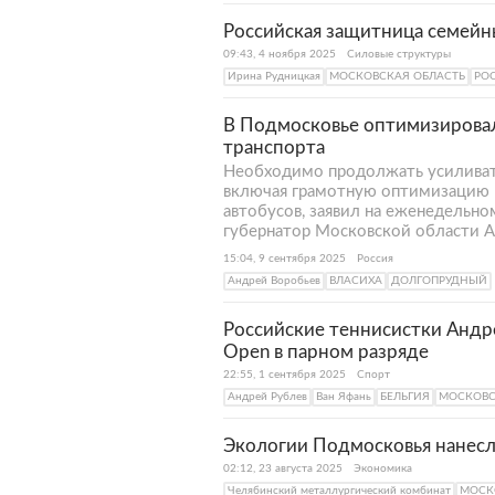
Российская защитница семейн
09:43, 4 ноября 2025
Силовые структуры
Ирина Рудницкая
МОСКОВСКАЯ ОБЛАСТЬ
РО
В Подмосковье оптимизирова
транспорта
Необходимо продолжать усиливат
включая грамотную оптимизацию м
автобусов, заявил на еженедельно
губернатор Московской области А
15:04, 9 сентября 2025
Россия
Андрей Воробьев
ВЛАСИХА
ДОЛГОПРУДНЫЙ
Российские теннисистки Андр
Open в парном разряде
22:55, 1 сентября 2025
Спорт
Андрей Рублев
Ван Яфань
БЕЛЬГИЯ
МОСКОВС
Экологии Подмосковья нанесл
02:12, 23 августа 2025
Экономика
Челябинский металлургический комбинат
МОСК