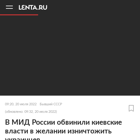
11
A
09:20, 20 июля 2022
Бывший СССР
(обновлено: 09:32, 20 июля 2022)
В МИД России обвинили киевские
власти в желании изничтожить
украинцев