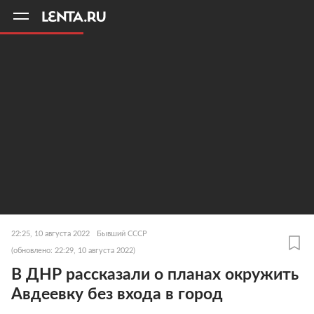
11
A
22:25, 10 августа 2022
Бывший СССР
(обновлено: 22:29, 10 августа 2022)
В ДНР рассказали о планах окружить
Авдеевку без входа в город