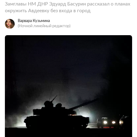
Замглавы НМ ДНР Эдуард Басурин рассказал о планах
окружить Авдеевку без входа в город
Варвара Кузьмина
(Ночной линейный редактор)