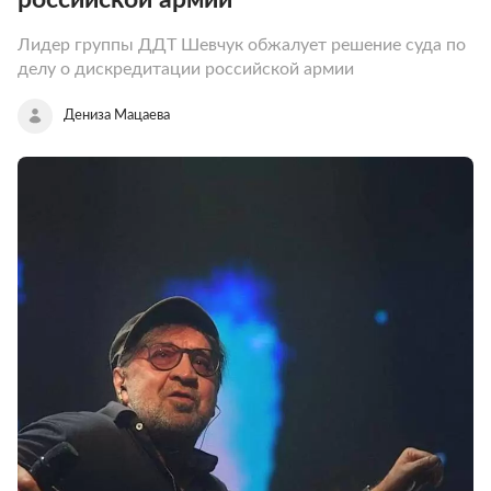
Лидер группы ДДТ Шевчук обжалует решение суда по
делу о дискредитации российской армии
Дениза Мацаева