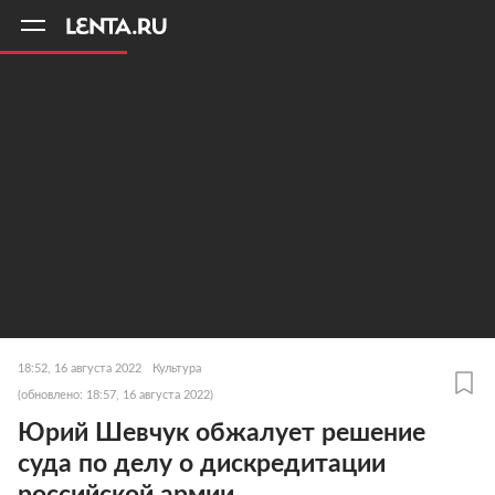
11
A
18:52, 16 августа 2022
Культура
(обновлено: 18:57, 16 августа 2022)
Юрий Шевчук обжалует решение
суда по делу о дискредитации
российской армии