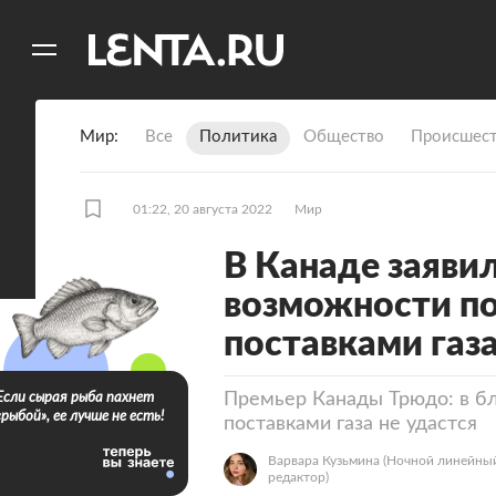
11
A
Мир
Все
Политика
Общество
Происшест
01:22, 20 августа 2022
Мир
В Канаде заяви
возможности по
поставками газ
Премьер Канады Трюдо: в б
Если сырая рыба пахнет
«рыбой», ее лучше не есть!
поставками газа не удастся
Варвара Кузьмина
(Ночной линейны
редактор)