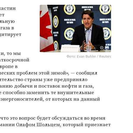
астин
ет
ельную
газа в
цитирует
и, то мы
Фото: Evan Buhler / Reuters
аткосрочной
вропе в
еских проблем этой зимой», — сообщил
вительство страны уже предприняло
нию добычи и поставок нефти и газа,
не способно заменить те внушительные
энергоносителей, от которых на данный
что это вопрос будет обсуждаться во время
рмании
Олафом Шольцем
, который приезжает