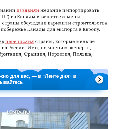
ермании
изъявили
желание импортировать
ПГ) из Канады в качестве замены
, страны обсуждали варианты строительства
побережье Канады для экспорта в Европу.
ев
перечислил
страны, которые меньше
за из России. Ими, по мнению эксперта,
британия, Франция, Норвегия, Польша,
ажно для вас, — в «Ленте дня» в
сывайтесь