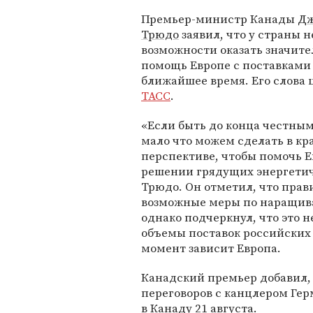
Премьер-министр Канады
Дж
Трюдо
заявил, что у страны н
возможности оказать значит
помощь Европе с поставками 
ближайшее время. Его слова 
ТАСС
.
«Если быть до конца честным
мало что можем сделать в кр
перспективе, чтобы помочь Е
решении грядущих энергетич
Трюдо. Он отметил, что пра
возможные меры по наращива
однако подчеркнул, что это 
объемы поставок российских 
момент зависит Европа.
Канадский премьер добавил, 
переговоров с канцлером Ге
в Канаду 21 августа.