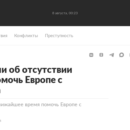
8 августа, 00:23
вия
Конфликты
Преступность
ли об отсутствии
мочь Европе с
а
лижайшее время помочь Европе с
й