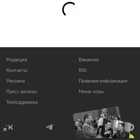
Редакция
Вакансии
Контакты
RSS
Реклама
Правовая информация
Пресс-релизы
Мини-игры
Техподдержка