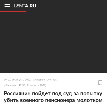
11
A
19:10, 26 августа 2022
Силовые структуры
(обновлено: 19:35, 26 августа 2022)
Россиянин пойдет под суд за попытку
убить военного пенсионера молотком