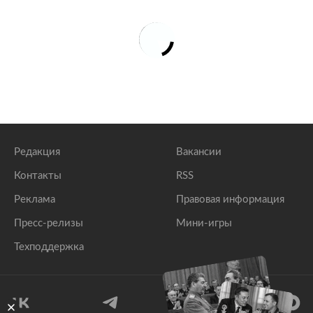
Редакция
Вакансии
Контакты
RSS
Реклама
Правовая информация
Пресс-релизы
Мини-игры
Техподдержка