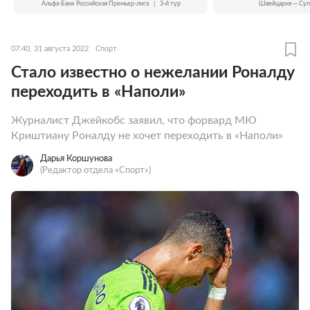
Альфа-Банк Российская Премьер-лига
|
3-й тур
Швейцария — Суп
07:40, 31 августа 2022
Спорт
Стало известно о нежелании Роналду
переходить в «Наполи»
Журналист Джейкобс заявил, что форвард МЮ
Криштиану Роналду не хочет переходить в «Наполи»
Дарья Коршунова
(Редактор отдела «Спорт»)