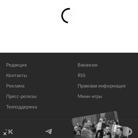
Редакция
Вакансии
Контакты
RSS
Реклама
Правовая информация
Пресс-релизы
Мини-игры
Техподдержка