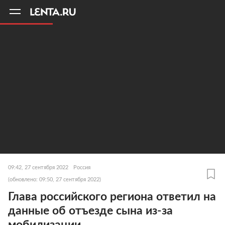
11
A
09:42, 27 сентября 2022
Россия
(обновлено: 09:50, 27 сентября 2022)
Глава российского региона ответил на
данные об отъезде сына из-за
мобилизации