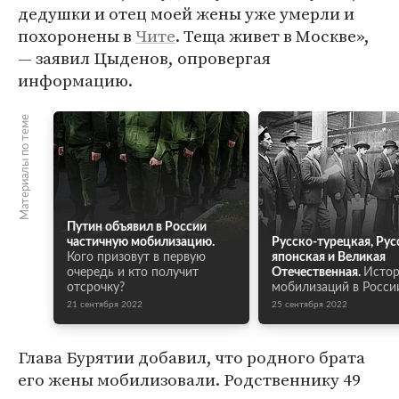
дедушки и отец моей жены уже умерли и
похоронены в
Чите
. Теща живет в Москве»,
— заявил Цыденов, опровергая
информацию.
Материалы по теме
Путин объявил в России
частичную мобилизацию.
Русско-турецкая, Рус
Кого призовут в первую
японская и Великая
очередь и кто получит
Отечественная.
Истор
отсрочку?
мобилизаций в Росси
21 сентября 2022
25 сентября 2022
Глава Бурятии добавил, что родного брата
его жены мобилизовали. Родственнику 49