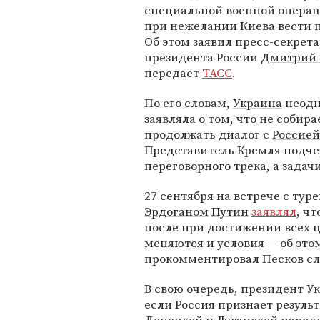
специальной военной операц
при нежелании
Киева
вести 
Об этом заявил пресс-секрет
президента России
Дмитрий 
передает
ТАСС
.
По его словам,
Украина
неодн
заявляла о том, что не собира
продолжать диалог с
Россией
Представитель Кремля подчер
переговорного трека, а зада
27 сентября на встрече с ту
Эрдоганом
Путин
заявлял
, ч
после при достижении всех 
меняются и условия — об это
прокомментировал Песков сл
В свою очередь, президент 
если Россия признает резуль