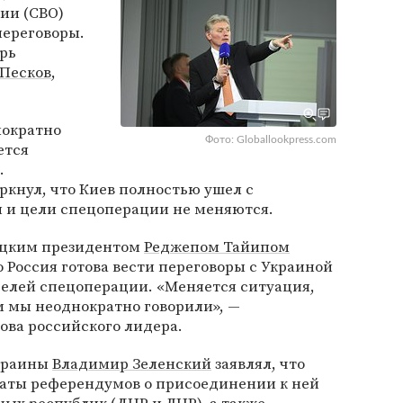
ии (СВО)
переговоры.
арь
Песков
,
ократно
Фото: Globallookpress.com
ется
.
кнул, что Киев полностью ушел с
чи и цели спецоперации не меняются.
рецким президентом
Реджепом Тайипом
то Россия готова вести переговоры с Украиной
целей спецоперации. «Меняется ситуация,
м мы неоднократно говорили», —
ова российского лидера.
Украины
Владимир Зеленский
заявлял, что
таты референдумов о присоединении к ней