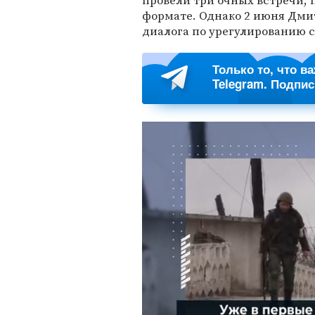
провели три очных встречи, 
формате. Однако 2 июня Дмит
диалога по урегулированию 
Только то, что в
Telegram. Подпи