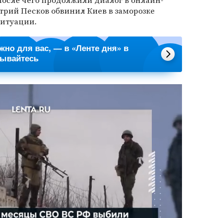
после чего продолжили диалог в онлайн-
рий Песков обвинил Киев в заморозке
ситуации.
ажно для вас, — в «Ленте дня» в
сывайтесь