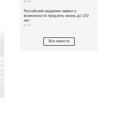
09:40
Российский академик заявил о
возможности продлить жизнь до 150
лет
09:39
Все новости
 ЛНР,
жской и
ской областях
готовиться к
ндуму.
Регионы
ойти в состав
я 2022