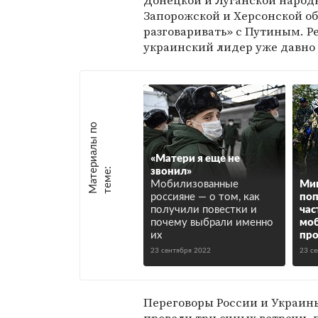
Донецкой и Луганской народн
Запорожской и Херсонской обл
разговаривать» с Путиным. Ре
украинский лидер уже давно
М
а
т
р
и
а
л
ы
п
о
т
е
м
е
«Матери я еще не
е
:
звонил»
Мобилизованные
Мин
россияне — о том, как
по
получили повестки и
час
почему выбрали именно
мо
их
про
23 сентября 2022
23 с
Переговоры России и Украины