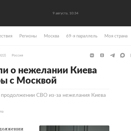
9 августа, 10:34
ствия
Регионы
Москва
69-я параллель
Моя страна
022)
Россия
ли о нежелании Киева
ры с Москвой
а продолжении СВО из-за нежелания Киева
ла
одолжении