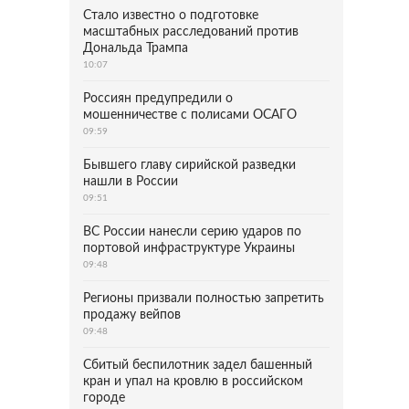
Стало известно о подготовке
масштабных расследований против
Дональда Трампа
10:07
Россиян предупредили о
мошенничестве с полисами ОСАГО
09:59
Бывшего главу сирийской разведки
нашли в России
09:51
ВС России нанесли серию ударов по
портовой инфраструктуре Украины
09:48
Регионы призвали полностью запретить
продажу вейпов
09:48
Сбитый беспилотник задел башенный
кран и упал на кровлю в российском
городе