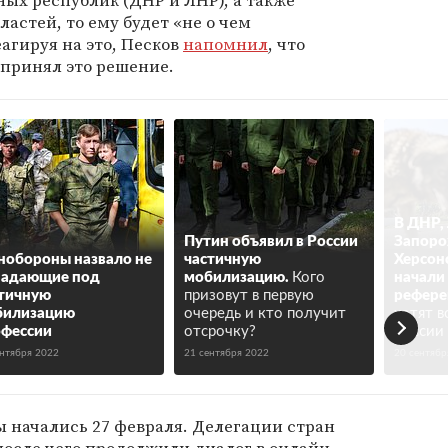
ых республик (ДНР и ЛНР), а также
астей, то ему будет «не о чем
агируя на это, Песков
напомнил
, что
 принял это решение.
В ДНР,
Путин объявил в России
Запоро
обороны назвало не
частичную
Херсон
падающие под
мобилизацию.
Кого
начали 
тичную
призовут в первую
рефере
билизацию
очередь и кто получит
хотят в
фессии
отсрочку?
России
ентября 2022
21 сентября 2022
20 сентябр
 начались 27 февраля. Делегации стран