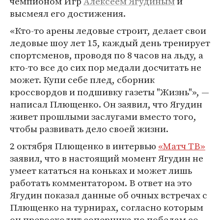
чемпионом Игр
Алексеем Ягудиным
и
высмеял его достижения.
«Кто-то арены ледовые строит, делает свои
ледовые шоу лет 15, каждый день тренирует
спортсменов, проводя по 8 часов на льду, а
кто-то все до сих пор медали досчитать не
может. Купи себе плед, сборник
кроссвордов и подшивку газеты "Жизнь"», —
написал Плющенко. Он заявил, что Ягудин
живет прошлыми заслугами вместо того,
чтобы развивать дело своей жизни.
2 октября Плющенко в интервью
«Матч ТВ»
заявил, что в настоящий момент Ягудин не
умеет кататься на коньках и может лишь
работать комментатором. В ответ на это
Ягудин показал данные об очных встречах с
Плющенко на турнирах, согласно которым
он превосходит соперника по победам со