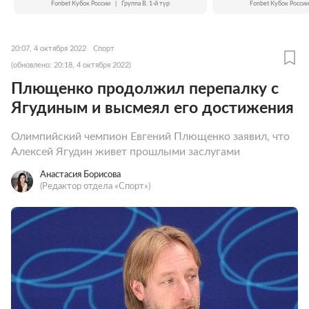
Fonbet Кубок России
|
Группа B. 1-й тур
Fonbet Кубок России
20:07, 4 октября 2022
Спорт
(обновлено: 20:18, 4 октября 2022)
Плющенко продолжил перепалку с
Ягудиным и высмеял его достижения
Олимпийский чемпион Евгений Плющенко заявил, что
Алексей Ягудин живет прошлыми заслугами
Анастасия Борисова
(Редактор отдела «Спорт»)