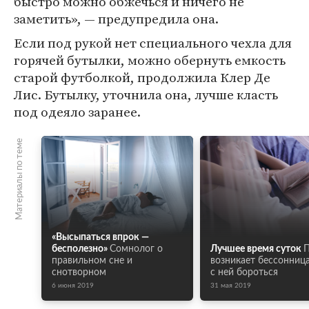
быстро можно обжечься и ничего не
заметить», — предупредила она.
Если под рукой нет специального чехла для
горячей бутылки, можно обернуть емкость
старой футболкой, продолжила Клер Де
Лис. Бутылку, уточнила она, лучше класть
под одеяло заранее.
Материалы по теме
«Высыпаться впрок —
бесполезно»
Сомнолог о
Лучшее время суток
правильном сне и
возникает бессонница
снотворном
с ней бороться
6 июня 2019
31 мая 2019