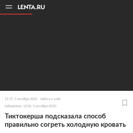
11
A
11:37, 5 октября 2022
Забота о себе
(обновлено: 12:02, 5 октября 2022)
Тиктокерша подсказала способ
правильно согреть холодную кровать