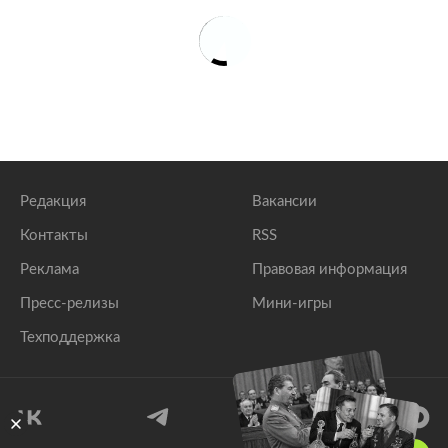
Редакция
Вакансии
Контакты
RSS
Реклама
Правовая информация
Пресс-релизы
Мини-игры
Техподдержка