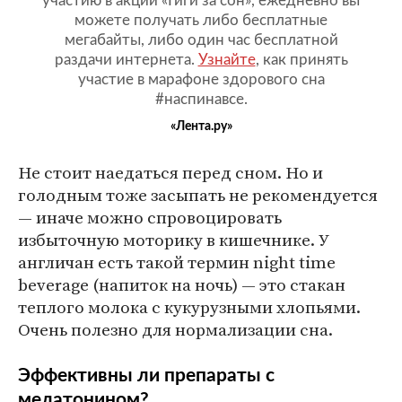
участию в акции «Гиги за сон», ежедневно вы
можете получать либо бесплатные
мегабайты, либо один час бесплатной
раздачи интернета.
Узнайте
, как принять
участие в марафоне здорового сна
#наспинавсе.
«Лента.ру»
Не стоит наедаться перед сном. Но и
голодным тоже засыпать не рекомендуется
— иначе можно спровоцировать
избыточную моторику в кишечнике. У
англичан есть такой термин night time
beverage (напиток на ночь) — это стакан
теплого молока с кукурузными хлопьями.
Очень полезно для нормализации сна.
Эффективны ли препараты с
мелатонином?