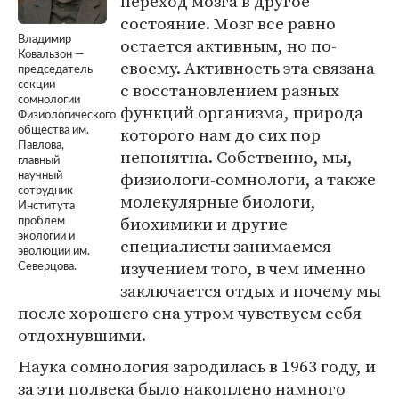
переход мозга в другое
состояние. Мозг все равно
Владимир
остается активным, но по-
Ковальзон —
своему. Активность эта связана
председатель
с восстановлением разных
секции
сомнологии
функций организма, природа
Физиологического
которого нам до сих пор
общества им.
Павлова,
непонятна. Собственно, мы,
главный
физиологи-сомнологи, а также
научный
сотрудник
молекулярные биологи,
Института
биохимики и другие
проблем
экологии и
специалисты занимаемся
эволюции им.
изучением того, в чем именно
Северцова.
заключается отдых и почему мы
после хорошего сна утром чувствуем себя
отдохнувшими.
Наука сомнология зародилась в 1963 году, и
за эти полвека было накоплено намного