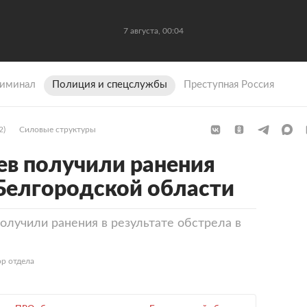
7 августа, 00:04
иминал
Полиция и спецслужбы
Преступная Россия
2)
Силовые структуры
ев получили ранения
 Белгородской области
олучили ранения в результате обстрела в
р отдела