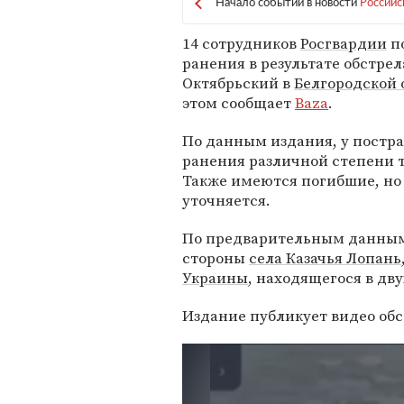
Начало событий в новости
Российс
14 сотрудников
Росгвардии
п
ранения в результате обстрел
Октябрьский в
Белгородской 
этом сообщает
Baza
.
По данным издания, у постр
ранения различной степени 
Также имеются погибшие, но 
уточняется.
По предварительным данным,
стороны
села Казачья Лопань
Украины
, находящегося в дв
Издание публикует видео обс