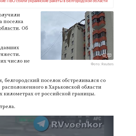
кие ПВО сбили украинские ракеты в Белгородской области
олучили
а поселка
области
. Об
адавших
тяжести.
их число не
Фото: Reuters
 белгородский поселок обстреливался со
, расположенного в Харьковской области
ух километрах от российской границы.
трела.