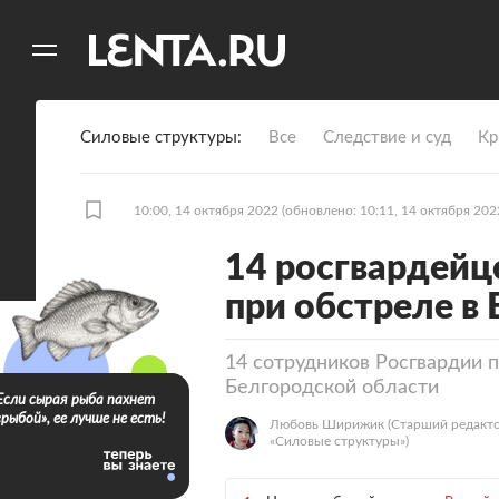
11
A
Силовые структуры
Все
Следствие и суд
Кр
10:00, 14 октября 2022
(обновлено: 10:11, 14 октября 202
14 росгвардейц
при обстреле в
14 сотрудников Росгвардии п
Белгородской области
Если сырая рыба пахнет
«рыбой», ее лучше не есть!
Любовь Ширижик
(Старший редакто
«Силовые структуры»)