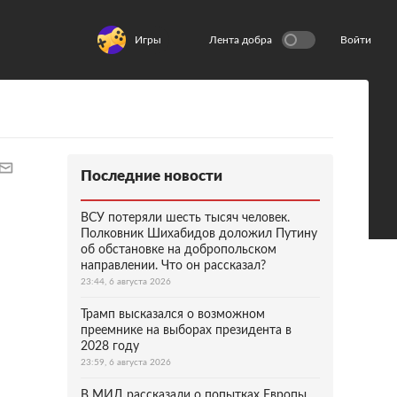
Игры
Лента добра
Войти
Последние новости
ВСУ потеряли шесть тысяч человек.
Полковник Шихабидов доложил Путину
об обстановке на добропольском
направлении. Что он рассказал?
23:44, 6 августа 2026
Трамп высказался о возможном
преемнике на выборах президента в
2028 году
23:59, 6 августа 2026
В МИД рассказали о попытках Европы