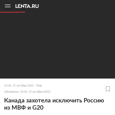
11
A
13:44, 15 октября 2022
Мир
(обновлено: 14:04, 15 октября 2022)
Канада захотела исключить Россию
из МВФ и G20