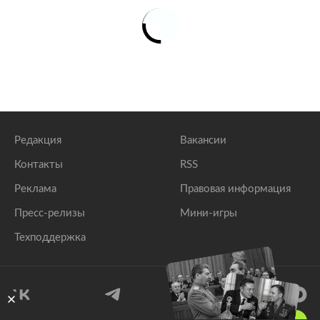
Редакция
Вакансии
Контакты
RSS
Реклама
Правовая информация
Пресс-релизы
Мини-игры
Техподдержка