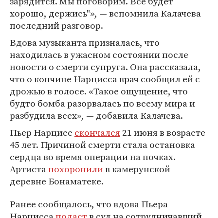
зарядится. Мы поговорим. Все будет
хорошо, держись"», — вспомнила Калачева
последний разговор.
Вдова музыканта призналась, что
находилась в ужасном состоянии после
новости о смерти супруга. Она рассказала,
что о кончине Нарцисса врач сообщил ей с
дрожью в голосе. «Такое ощущение, что
будто бомба разорвалась по всему мира и
разбудила всех», — добавила Калачева.
Пьер Нарцисс
скончался
21 июня в возрасте
45 лет. Причиной смерти стала остановка
сердца во время операции на почках.
Артиста
похоронили
в камерунской
деревне Бонаматеке.
Ранее сообщалось, что вдова Пьера
Нарцисса
подаст
в суд на сотрудничавший