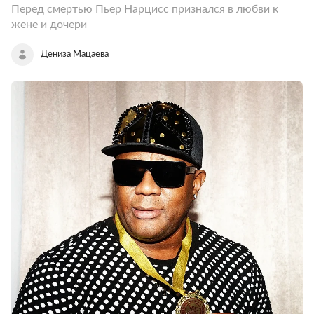
Перед смертью Пьер Нарцисс признался в любви к
жене и дочери
Дениза Мацаева