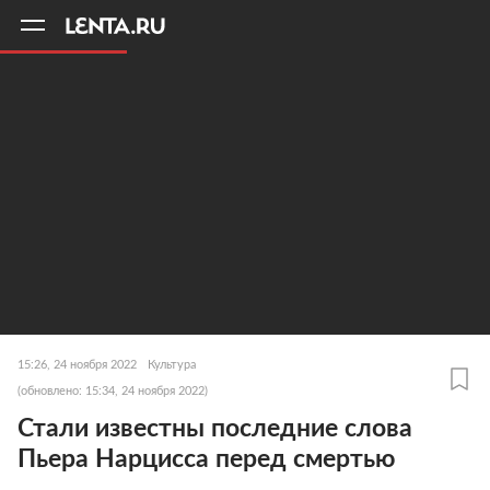
11
A
15:26, 24 ноября 2022
Культура
(обновлено: 15:34, 24 ноября 2022)
Стали известны последние слова
Пьера Нарцисса перед смертью