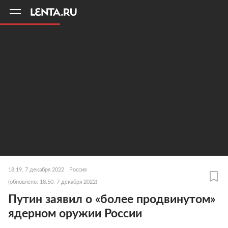
11
A
18:19, 7 декабря 2022
Россия
(обновлено: 18:50, 7 декабря 2022)
Путин заявил о «более продвинутом»
ядерном оружии России