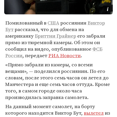
Помилованный в
США
россиянин
Виктор
Бут
рассказал, что для обмена на
американку
Бриттни Грайнер
его забрали
прямо из тюремной камеры. Об этом он
сообщил на видео, опубликованное
ФСБ
России
, передает
РИА Новости
.
«Прямо забрали из камеры, со всеми
вещами», — поделился россиянин. По его
словам, после этого семь часов он летел до
Манчестера и еще семь часов оттуда. Кроме
того, в самом городе около часа
производилась заправка самолета.
На данный момент самолет, на борту
которого находится Виктор Бут,
вылетел
из