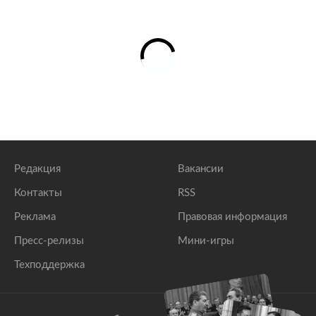
Редакция
Вакансии
Контакты
RSS
Реклама
Правовая информация
Пресс-релизы
Мини-игры
Техподдержка