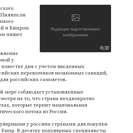
ского
 Пилипсон
рямого
ей
и
Кипром
том пишет
овление
рной у
а повестке дня с учетом введенных
сийских перевозчиков незаконных санкций,
для российских самолетов.
ой мере соблюдает установленные
мотря на то, что страна неоднократно
тках, которые терпит национальная
тического потока из России.
пулярными у россиян странами для покупки
 Кипр. В десятку популярных специалисты