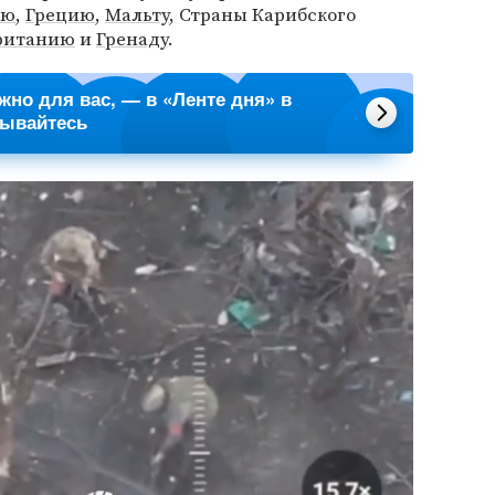
ию
,
Грецию
,
Мальту
, Страны Карибского
ританию
и
Гренаду
.
ажно для вас, — в «Ленте дня» в
сывайтесь