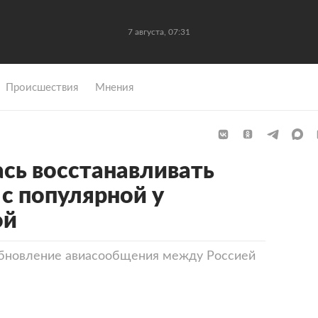
7 августа, 07:31
Происшествия
Мнения
ась восстанавливать
с популярной у
ой
обновление авиасообщения между Россией