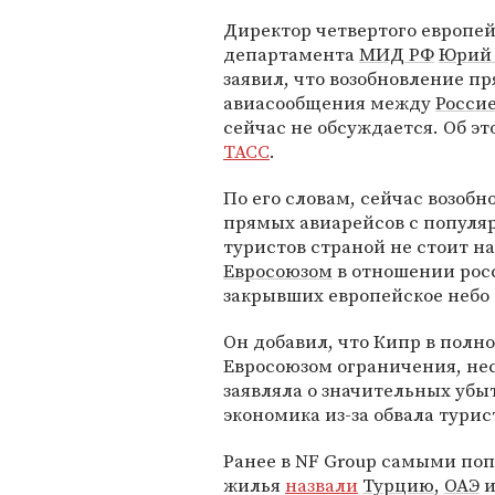
Директор четвертого европей
департамента
МИД РФ
Юрий
заявил, что возобновление п
авиасообщения между
Росси
сейчас не обсуждается. Об э
ТАСС
.
По его словам, сейчас возобн
прямых авиарейсов с популя
туристов страной не стоит н
Евросоюзом
в отношении рос
закрывших европейское небо 
Он добавил, что Кипр в полн
Евросоюзом ограничения, нес
заявляла о значительных убы
экономика из-за обвала турис
Ранее в NF Group самыми по
жилья
назвали
Турцию
,
ОАЭ
и