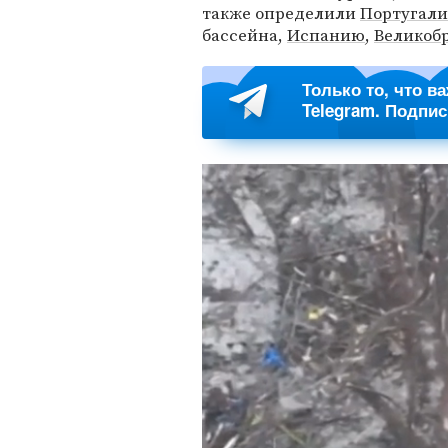
также определили
Португал
бассейна,
Испанию
,
Великоб
Только то, что в
Telegram. Подпи