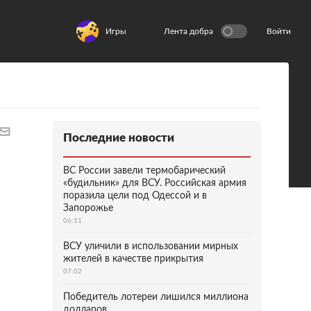
Игры
Лента добра
Войти
Последние новости
ВС России завели термобарический
«будильник» для ВСУ. Российская армия
поразила цели под Одессой и в
Запорожье
06:11
ВСУ уличили в использовании мирных
жителей в качестве прикрытия
07:02
Победитель лотереи лишился миллиона
долларов