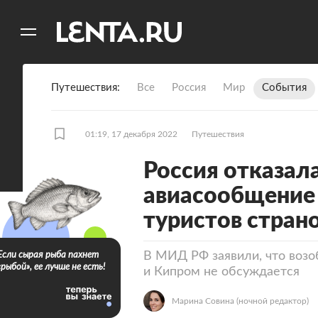
11
A
Путешествия
Все
Россия
Мир
События
01:19, 17 декабря 2022
Путешествия
Россия отказал
авиасообщение 
туристов стран
В МИД РФ заявили, что воз
Если сырая рыба пахнет
«рыбой», ее лучше не есть!
и Кипром не обсуждается
Марина Совина
(ночной редактор)