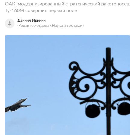
ОАК: модернизированный стратегический ракетоносец
Ту-160М совершил первый полет
Даниил Иринин
(Редактор отдела «Наука и техника»)