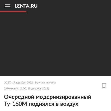
11
A
10:37, 19 декабря 2022
Наука и техника
(обновлено: 11:00, 19 декабря 2022)
Очередной модернизированный
Ту-160М поднялся в воздух