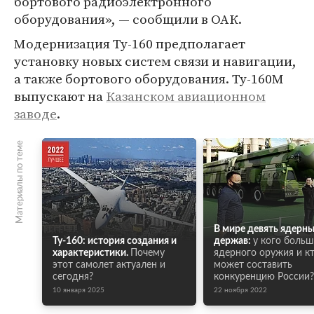
бортового радиоэлектронного
оборудования», — сообщили в ОАК.
Модернизация Ту-160 предполагает
установку новых систем связи и навигации,
а также бортового оборудования. Ту-160М
выпускают на
Казанском авиационном
заводе
.
Материалы по теме
В мире девять ядерн
Ту-160: история создания и
держав:
у кого больш
характеристики.
Почему
ядерного оружия и к
этот самолет актуален и
может составить
сегодня?
конкуренцию России?
10 января 2025
22 ноября 2022